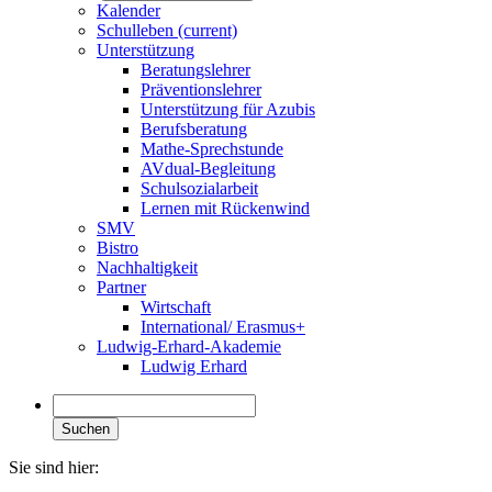
Kalender
Schulleben
(current)
Unterstützung
Beratungslehrer
Präventionslehrer
Unterstützung für Azubis
Berufsberatung
Mathe-Sprechstunde
AVdual-Begleitung
Schulsozialarbeit
Lernen mit Rückenwind
SMV
Bistro
Nachhaltigkeit
Partner
Wirtschaft
International/ Erasmus+
Ludwig-Erhard-Akademie
Ludwig Erhard
Suchen
Sie sind hier: