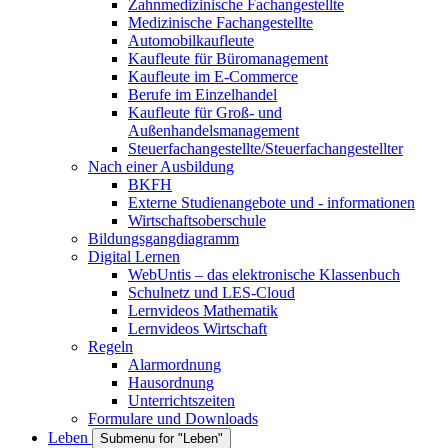
Zahnmedizinische Fachangestellte
Medizinische Fachangestellte
Automobilkaufleute
Kaufleute für Büromanagement
Kaufleute im E-Commerce
Berufe im Einzelhandel
Kaufleute für Groß- und
Außenhandelsmanagement
Steuerfachangestellte/Steuerfachangestellter
Nach einer Ausbildung
BKFH
Externe Studienangebote und - informationen
Wirtschaftsoberschule
Bildungsgangdiagramm
Digital Lernen
WebUntis – das elektronische Klassenbuch
Schulnetz und LES-Cloud
Lernvideos Mathematik
Lernvideos Wirtschaft
Regeln
Alarmordnung
Hausordnung
Unterrichtszeiten
Formulare und Downloads
Leben
Submenu for "Leben"