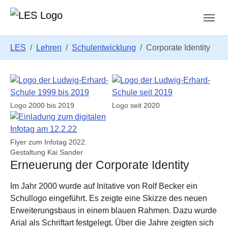
Zum Hauptinhalt springen
Skip to page footer
Sie sind hier:
LES
Lehren
Schulentwicklung
Corporate Identity
Show larger version for:
Show larger version for:
Logo 2000 bis 2019
Logo seit 2020
Show larger version for:
Flyer zum Infotag 2022.
Gestaltung Kai Sander
Erneuerung der Corporate Identity
Im Jahr 2000 wurde auf Initative von Rolf Becker ein
Schullogo eingeführt. Es zeigte eine Skizze des neuen
Erweiterungsbaus in einem blauen Rahmen. Dazu wurde
Arial als Schriftart festgelegt. Über die Jahre zeigten sich