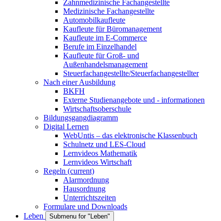
Zahnmedizinische Fachangestellte
Medizinische Fachangestellte
Automobilkaufleute
Kaufleute für Büromanagement
Kaufleute im E-Commerce
Berufe im Einzelhandel
Kaufleute für Groß- und
Außenhandelsmanagement
Steuerfachangestellte/Steuerfachangestellter
Nach einer Ausbildung
BKFH
Externe Studienangebote und - informationen
Wirtschaftsoberschule
Bildungsgangdiagramm
Digital Lernen
WebUntis – das elektronische Klassenbuch
Schulnetz und LES-Cloud
Lernvideos Mathematik
Lernvideos Wirtschaft
Regeln
(current)
Alarmordnung
Hausordnung
Unterrichtszeiten
Formulare und Downloads
Leben
Submenu for "Leben"