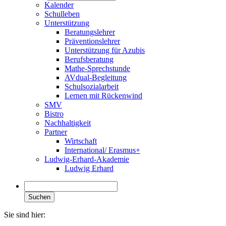
Kalender
Schulleben
Unterstützung
Beratungslehrer
Präventionslehrer
Unterstützung für Azubis
Berufsberatung
Mathe-Sprechstunde
AVdual-Begleitung
Schulsozialarbeit
Lernen mit Rückenwind
SMV
Bistro
Nachhaltigkeit
Partner
Wirtschaft
International/ Erasmus+
Ludwig-Erhard-Akademie
Ludwig Erhard
Suchen
Sie sind hier: