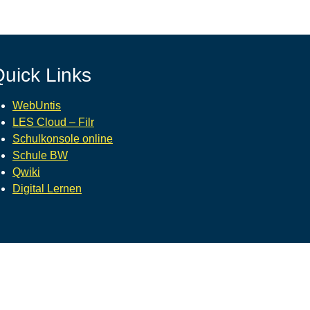
uick Links
WebUntis
LES Cloud – Filr
Schulkonsole online
Schule BW
Qwiki
Digital Lernen