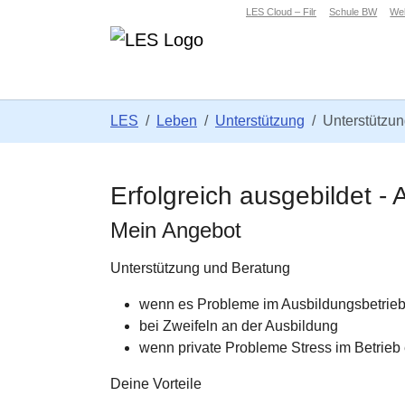
Zum Hauptinhalt springen
Skip to page footer
LES Cloud – Filr
Schule BW
We
Sie sind hier:
LES
Leben
Unterstützung
Unterstützun
Erfolgreich ausgebildet - 
Mein Angebot
Unterstützung und Beratung
wenn es Probleme im Ausbildungsbetrieb
bei Zweifeln an der Ausbildung
wenn private Probleme Stress im Betrieb
Deine Vorteile