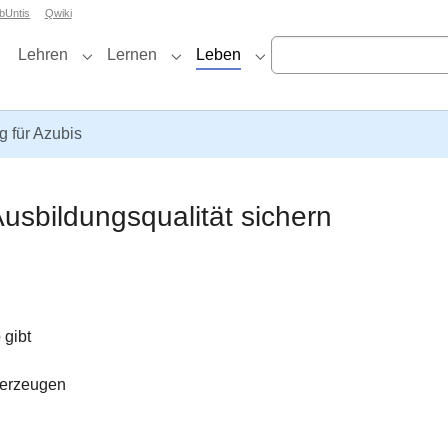
bUntis
Qwiki
Lehren
Lernen
Leben
Submenu for "Lehren"
Submenu for "Lernen"
Submenu for "Leben"
g für Azubis
Ausbildungsqualität sichern
 gibt
 erzeugen