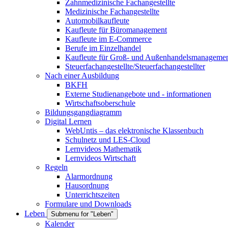
Zahnmedizinische Fachangestellte
Medizinische Fachangestellte
Automobilkaufleute
Kaufleute für Büromanagement
Kaufleute im E-Commerce
Berufe im Einzelhandel
Kaufleute für Groß- und Außenhandelsmanageme
Steuerfachangestellte/Steuerfachangestellter
Nach einer Ausbildung
BKFH
Externe Studienangebote und - informationen
Wirtschaftsoberschule
Bildungsgangdiagramm
Digital Lernen
WebUntis – das elektronische Klassenbuch
Schulnetz und LES-Cloud
Lernvideos Mathematik
Lernvideos Wirtschaft
Regeln
Alarmordnung
Hausordnung
Unterrichtszeiten
Formulare und Downloads
Leben
Submenu for "Leben"
Kalender