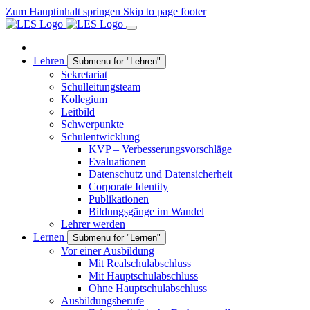
Zum Hauptinhalt springen
Skip to page footer
Lehren
Submenu for "Lehren"
Sekretariat
Schulleitungsteam
Kollegium
Leitbild
Schwerpunkte
Schulentwicklung
KVP – Verbesserungsvorschläge
Evaluationen
Datenschutz und Datensicherheit
Corporate Identity
Publikationen
Bildungsgänge im Wandel
Lehrer werden
Lernen
Submenu for "Lernen"
Vor einer Ausbildung
Mit Realschulabschluss
Mit Hauptschulabschluss
Ohne Hauptschulabschluss
Ausbildungsberufe