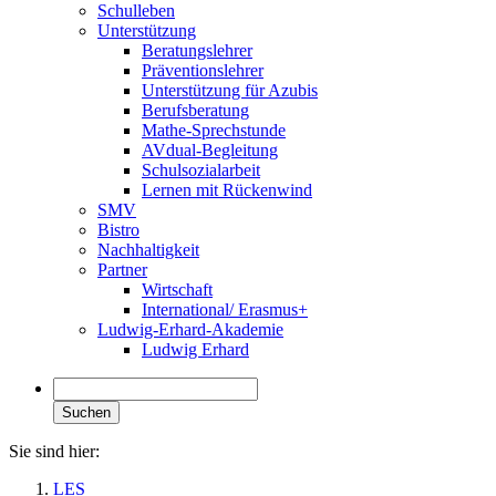
Schulleben
Unterstützung
Beratungslehrer
Präventionslehrer
Unterstützung für Azubis
Berufsberatung
Mathe-Sprechstunde
AVdual-Begleitung
Schulsozialarbeit
Lernen mit Rückenwind
SMV
Bistro
Nachhaltigkeit
Partner
Wirtschaft
International/ Erasmus+
Ludwig-Erhard-Akademie
Ludwig Erhard
Suchen
Sie sind hier:
LES