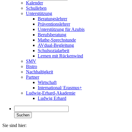
Kalender
Schulleben
Unterstützung
Beratungslehrer
Präventionslehrer
Unterstützung für Azubis
Berufsberatung
Mathe-Sprechstunde
AVdual-Begleitung
Schulsozialarbeit
Lernen mit Rückenwind
SMV
Bistro
Nachhaltigkeit
Partner
Wirtschaft
International/ Erasmus+
Ludwig-Erhard-Akademie
Ludwig Erhard
Suchen
Sie sind hier: