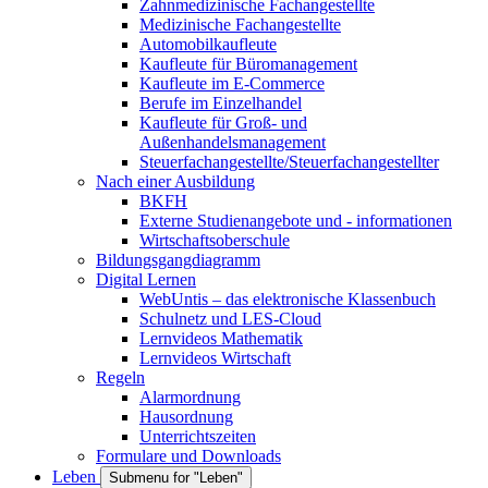
Zahnmedizinische Fachangestellte
Medizinische Fachangestellte
Automobilkaufleute
Kaufleute für Büromanagement
Kaufleute im E-Commerce
Berufe im Einzelhandel
Kaufleute für Groß- und
Außenhandelsmanagement
Steuerfachangestellte/Steuerfachangestellter
Nach einer Ausbildung
BKFH
Externe Studienangebote und - informationen
Wirtschaftsoberschule
Bildungsgangdiagramm
Digital Lernen
WebUntis – das elektronische Klassenbuch
Schulnetz und LES-Cloud
Lernvideos Mathematik
Lernvideos Wirtschaft
Regeln
Alarmordnung
Hausordnung
Unterrichtszeiten
Formulare und Downloads
Leben
Submenu for "Leben"