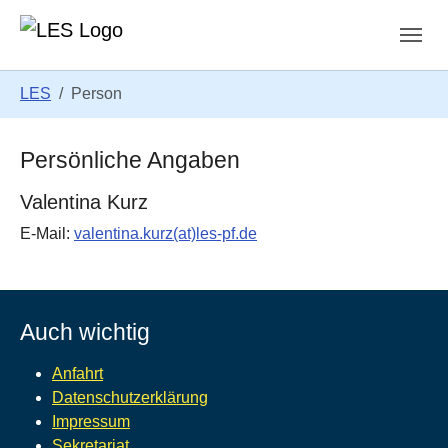
Zum Hauptinhalt springen
Skip to page footer
Sie sind hier:
LES
Person
Persönliche Angaben
Valentina Kurz
E-Mail:
valentina.kurz(at)les-pf.de
Auch wichtig
Anfahrt
Datenschutzerklärung
Impressum
Sekretariat