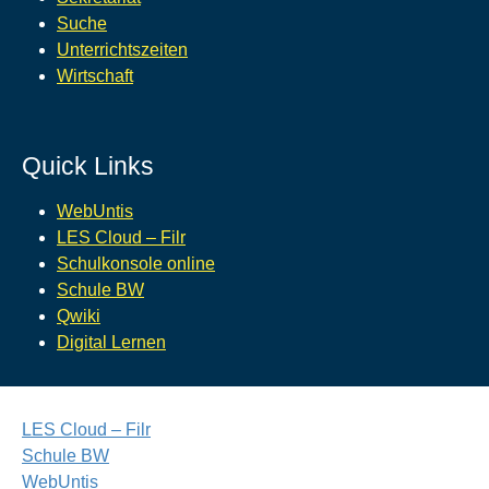
Suche
Unterrichtszeiten
Wirtschaft
Quick Links
WebUntis
LES Cloud – Filr
Schulkonsole online
Schule BW
Qwiki
Digital Lernen
LES Cloud – Filr
Schule BW
WebUntis